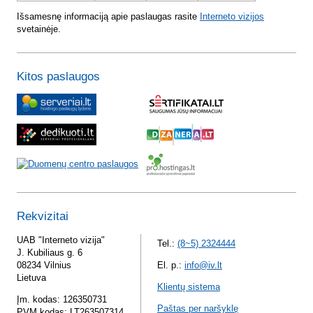
Išsamesnę informaciją apie paslaugas rasite
Interneto vizijos
svetainėje.
Kitos paslaugos
Rekvizitai
UAB "Interneto vizija"
Tel.:
(8~5) 2324444
J. Kubiliaus g. 6
08234 Vilnius
El. p.:
info@iv.lt
Lietuva
Klientų sistema
Įm. kodas: 126350731
Paštas per naršyklę
PVM kodas: LT263507314