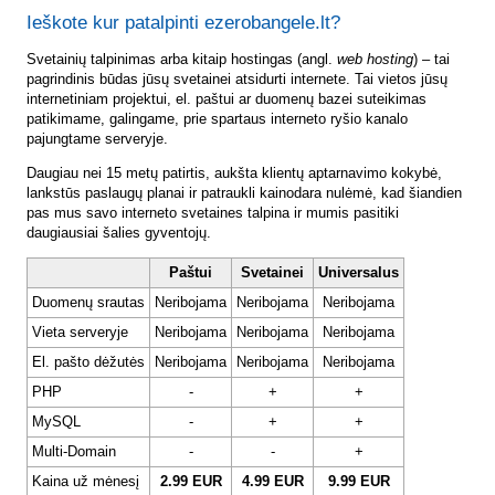
Ieškote kur patalpinti ezerobangele.lt?
Svetainių talpinimas arba kitaip hostingas (angl.
web hosting
) – tai
pagrindinis būdas jūsų svetainei atsidurti internete. Tai vietos jūsų
internetiniam projektui, el. paštui ar duomenų bazei suteikimas
patikimame, galingame, prie spartaus interneto ryšio kanalo
pajungtame serveryje.
Daugiau nei 15 metų patirtis, aukšta klientų aptarnavimo kokybė,
lankstūs paslaugų planai ir patraukli kainodara nulėmė, kad šiandien
pas mus savo interneto svetaines talpina ir mumis pasitiki
daugiausiai šalies gyventojų.
Paštui
Svetainei
Universalus
Duomenų srautas
Neribojama
Neribojama
Neribojama
Vieta serveryje
Neribojama
Neribojama
Neribojama
El. pašto dėžutės
Neribojama
Neribojama
Neribojama
PHP
-
+
+
MySQL
-
+
+
Multi-Domain
-
-
+
Kaina už mėnesį
2.99 EUR
4.99 EUR
9.99 EUR