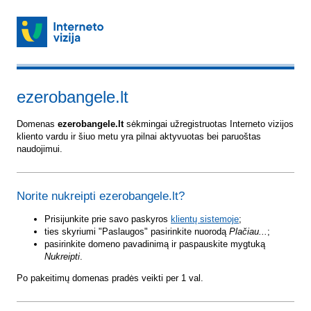
ezerobangele.lt
Domenas
ezerobangele.lt
sėkmingai užregistruotas Interneto vizijos
kliento vardu ir šiuo metu yra pilnai aktyvuotas bei paruoštas
naudojimui.
Norite nukreipti ezerobangele.lt?
Prisijunkite prie savo paskyros
klientų sistemoje
;
ties skyriumi "Paslaugos" pasirinkite nuorodą
Plačiau...
;
pasirinkite domeno pavadinimą ir paspauskite mygtuką
Nukreipti
.
Po pakeitimų domenas pradės veikti per 1 val.